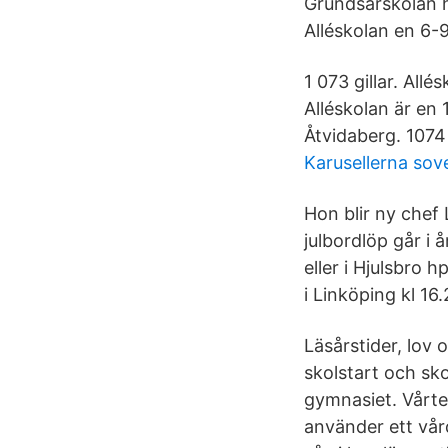
Grundsärskolan h
Alléskolan en 6-
1 073 gillar. Al
Alléskolan är en
Åtvidaberg. 107
Karusellerna sov
Hon blir ny chef
julbordlöp går i 
eller i Hjulsbro 
i Linköping kl 16.
Läsårstider, lov 
skolstart och sko
gymnasiet. Vårte
använder ett vå