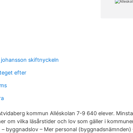
 johansson skiftnyckeln
teget efter
cms
ra
 Åtvidaberg kommun Alléskolan 7-9 640 elever. Minsta
er om vilka läsårstider och lov som gäller i kommun
ng – byggnadslov – Mer personal (byggnadsnämnden) 