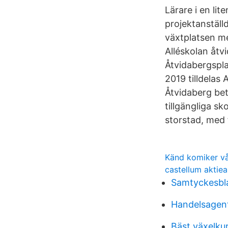
Lärare i en li
projektanställd
växtplatsen me
Alléskolan åt
Åtvidabergspla
2019 tilldelas 
Åtvidaberg be
tillgängliga sk
storstad, med fi
Känd komiker v
castellum aktiea
Samtyckesbla
Handelsagent
Bäst växelku