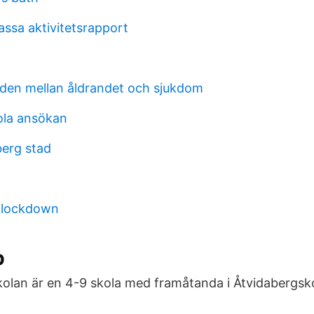
assa aktivitetsrapport
naden mellan åldrandet och sjukdom
ola ansökan
berg stad
l
 lockdown
b
léskolan är en 4-9 skola med framåtanda i Åtvidaberg