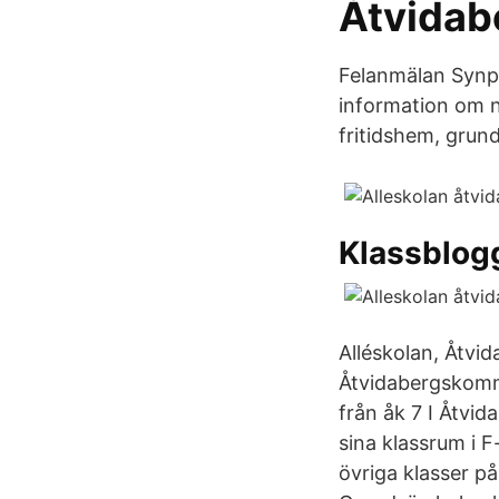
Åtvidab
Felanmälan Synpu
information om nä
fritidshem, grun
Klassblogg
Alléskolan, Åtvid
Åtvidabergskommu
från åk 7 I Åtvid
sina klassrum i F
övriga klasser på