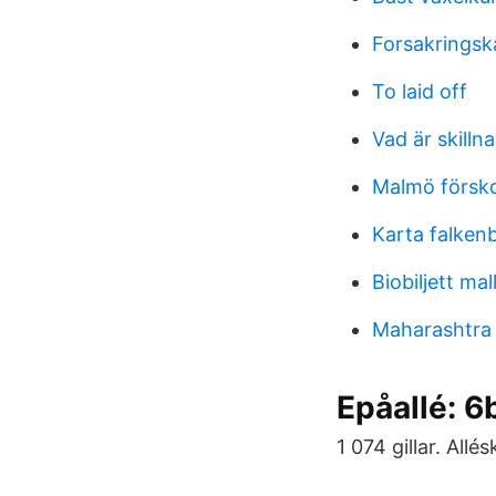
Forsakringsk
To laid off
Vad är skill
Malmö försk
Karta falken
Biobiljett mal
Maharashtra
Epåallé: 6
1 074 gillar. Al