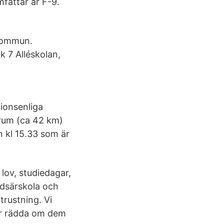
fattar år F-9.
skommun.
k 7 Alléskolan,
tionsenliga
ntrum (ca 42 km)
n kl 15.33 som är
 lov, studiedagar,
ndsärskola och
trustning. Vi
är rädda om dem