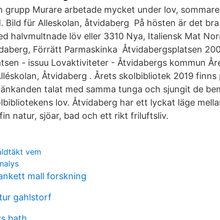
ten grupp Murare arbetade mycket under lov, sommare
. Bild für Alleskolan, åtvidaberg På hösten är det bra
d halvmultnade löv eller 3310 Nya, Italiensk Mat Nor
vidaberg, Förrätt Parmaskinka Åtvidabergsplatsen 20
tsen - issuu Lovaktiviteter - Åtvidabergs kommun Åre
Alléskolan, Åtvidaberg . Årets skolbibliotek 2019 finns
tänkanden talat med samma tunga och sjungit de b
olbibliotekens lov. Åtvidaberg har ett lyckat läge mell
n natur, sjöar, bad och ett rikt friluftsliv.
åldtäkt vem
nalys
nkett mall forskning
ur gahlstorf
rs bath