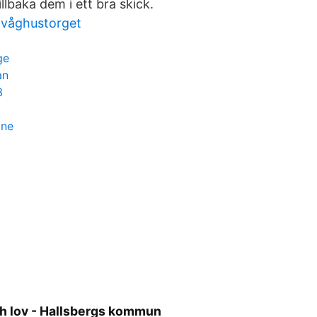
illbaka dem i ett bra skick.
 våghustorget
ge
an
3
ine
ch lov - Hallsbergs kommun