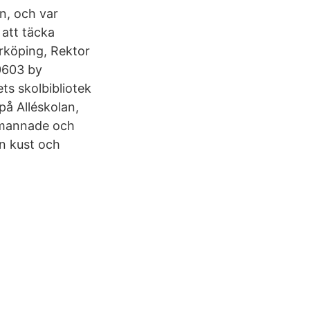
n, och var
 att täcka
rköping, Rektor
0603 by
ts skolbibliotek
 på Alléskolan,
emannade och
an kust och