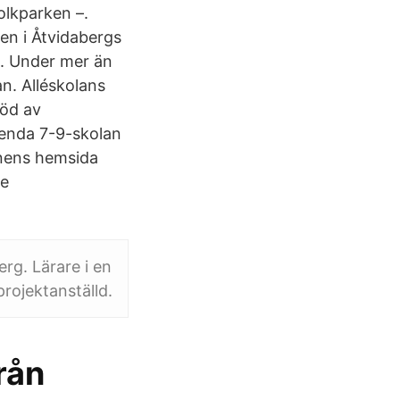
olkparken –.
gen i Åtvidabergs
8. Under mer än
an. Alléskolans
töd av
n enda 7-9-skolan
nens hemsida
se
erg. Lärare i en
rojektanställd.
rån