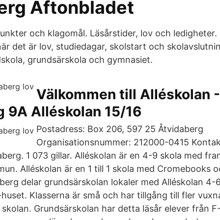
erg Aftonbladet
nkter och klagomål. Läsårstider, lov och ledigheter. 
r det är lov, studiedagar, skolstart och skolavslutnin
dskola, grundsärskola och gymnasiet.
Välkommen till Alléskolan -
 9A Alléskolan 15/16
Postadress: Box 206, 597 25 Åtvidaberg
Organisationsnummer: 212000-0415 Kontak
aberg. 1 073 gillar. Alléskolan är en 4-9 skola med fr
n. Alléskolan är en 1 till 1 skola med Cromebooks 
aberg delar grundsärskolan lokaler med Alléskolan 4-6
-huset. Klasserna är små och har tillgång till fler vuxn
 skolan. Grundsärskolan har detta läsår elever från F