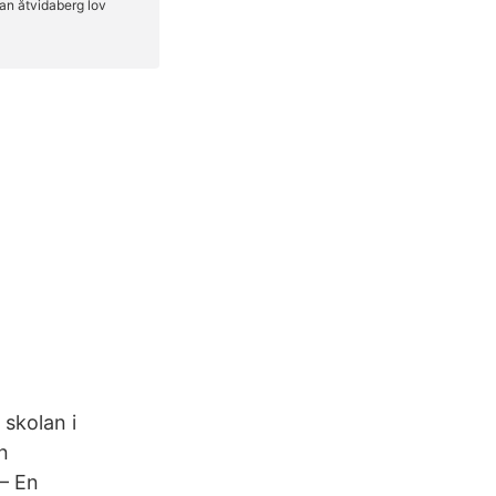
 skolan i
en
– En