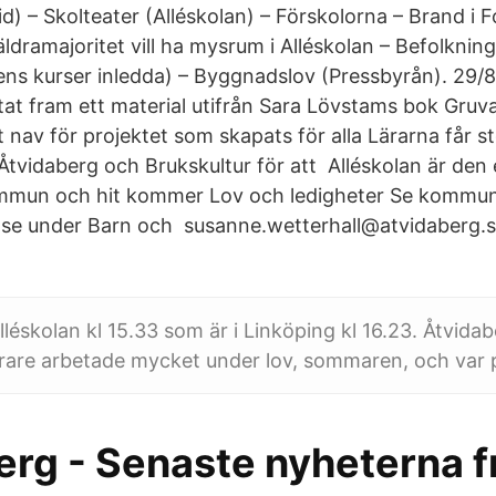
d) – Skolteater (Alléskolan) – Förskolorna – Brand i F
ldramajoritet vill ha mysrum i Alléskolan – Befolknin
ns kurser inledda) – Byggnadslov (Pressbyrån). 29/
etat fram ett material utifrån Sara Lövstams bok Gruv
it nav för projektet som skapats för alla Lärarna får s
 Åtvidaberg och Brukskultur för att Alléskolan är de
ommun och hit kommer Lov och ledigheter Se kommu
se under Barn och susanne.wetterhall@atvidaberg.
.
léskolan kl 15.33 som är i Linköping kl 16.23. Åtvidab
rare arbetade mycket under lov, sommaren, och var p
erg - Senaste nyheterna f