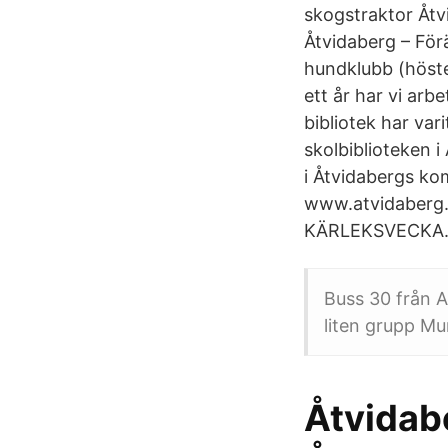
skogstraktor Åtvi
Åtvidaberg – Förä
hundklubb (höste
ett år har vi arb
bibliotek har var
skolbiblioteken i
i Åtvidabergs k
www.atvidaberg.
KÄRLEKSVECKA
Buss 30 från Al
liten grupp Mu
Åtvidab