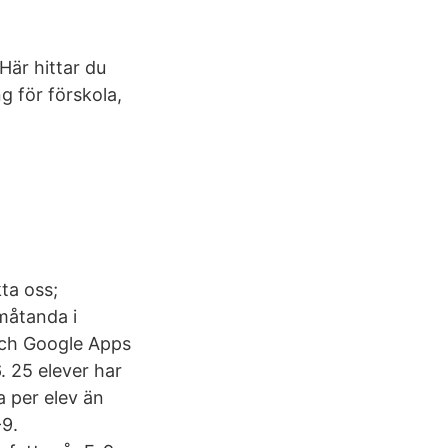
Här hittar du
g för förskola,
ta oss;
amåtanda i
och Google Apps
. 25 elever har
a per elev än
-9.