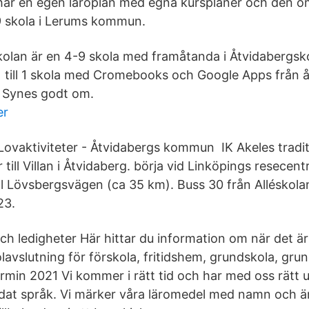
ar en egen läroplan med egna kursplaner och den om
9 skola i Lerums kommun.
léskolan är en 4-9 skola med framåtanda i Åtvidaberg
 1 till 1 skola med Cromebooks och Google Apps från å
4 Synes godt om.
er
 Lovaktiviteter - Åtvidabergs kommun IK Akeles tradi
år till Villan i Åtvidaberg. börja vid Linköpings resece
hpl Lövsbergsvägen (ca 35 km). Buss 30 från Alléskola
23.
och ledigheter Här hittar du information om när det är
lavslutning för förskola, fritidshem, grundskola, gru
rmin 2021 Vi kommer i rätt tid och har med oss rätt u
rdat språk. Vi märker våra läromedel med namn och 