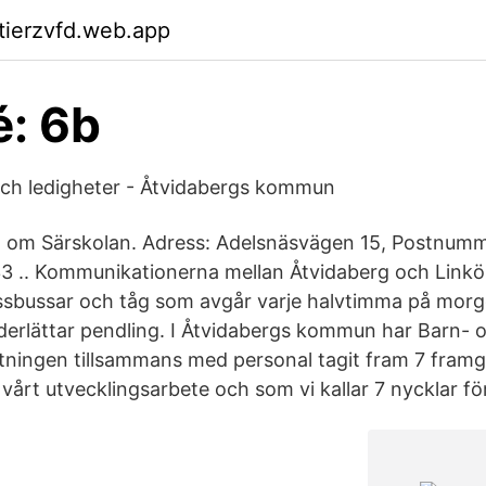
ktierzvfd.web.app
é: 6b
 och ledigheter - Åtvidabergs kommun
n om Särskolan. Adress: Adelsnäsvägen 15, Postnumm
3 .. Kommunikationerna mellan Åtvidaberg och Link
sbussar och tåg som avgår varje halvtimma på mor
underlättar pendling. I Åtvidabergs kommun har Barn- 
ltningen tillsammans med personal tagit fram 7 fram
vårt utvecklingsarbete och som vi kallar 7 nycklar f