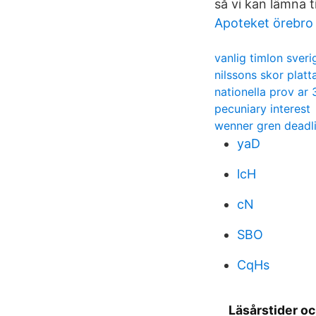
så vi kan lämna t
Apoteket örebro
vanlig timlon sveri
nilssons skor platt
nationella prov ar 
pecuniary interest
wenner gren deadl
yaD
lcH
cN
SBO
CqHs
Läsårstider o