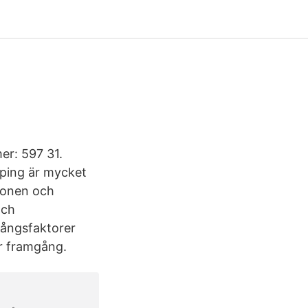
er: 597 31.
öping är mycket
gonen och
och
gångsfaktorer
ör framgång.