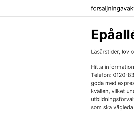
forsaljningava
Epåall
Läsårstider, lov
Hitta informatio
Telefon: 0120-83
goda med expres
kvällen, vilket 
utbildningsförva
som ska vägleda 