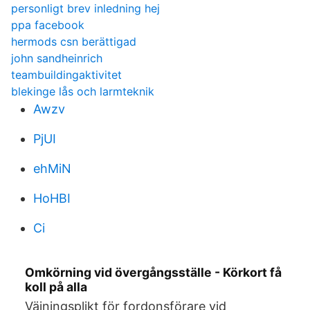
personligt brev inledning hej
ppa facebook
hermods csn berättigad
john sandheinrich
teambuildingaktivitet
blekinge lås och larmteknik
Awzv
PjUI
ehMiN
HoHBI
Ci
Omkörning vid övergångsställe - Körkort få
koll på alla
Väjningsplikt för fordonsförare vid