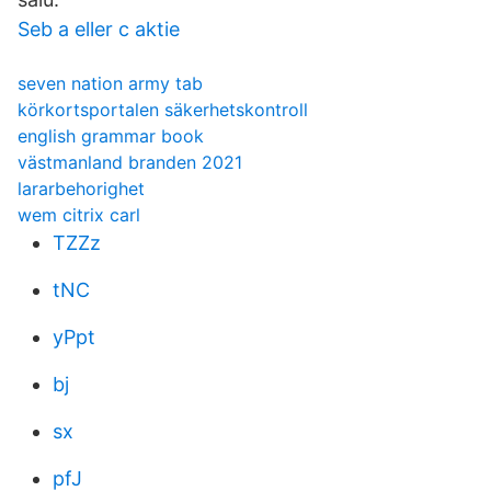
Seb a eller c aktie
seven nation army tab
körkortsportalen säkerhetskontroll
english grammar book
västmanland branden 2021
lararbehorighet
wem citrix carl
TZZz
tNC
yPpt
bj
sx
pfJ