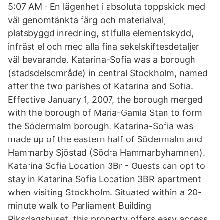
5:07 AM · En lägenhet i absoluta toppskick med
väl genomtänkta färg och materialval,
platsbyggd inredning, stilfulla elementskydd,
infräst el och med alla fina sekelskiftesdetaljer
väl bevarande. Katarina-Sofia was a borough
(stadsdelsområde) in central Stockholm, named
after the two parishes of Katarina and Sofia.
Effective January 1, 2007, the borough merged
with the borough of Maria-Gamla Stan to form
the Södermalm borough. Katarina-Sofia was
made up of the eastern half of Södermalm and
Hammarby Sjöstad (Södra Hammarbyhamnen).
Katarina Sofia Location 3Br - Guests can opt to
stay in Katarina Sofia Location 3BR apartment
when visiting Stockholm. Situated within a 20-
minute walk to Parliament Building
Riksdagshuset, this property offers easy access