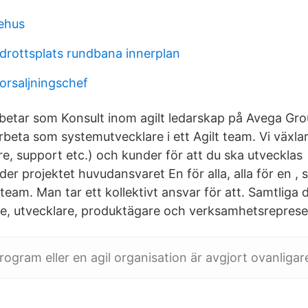
ehus
drottsplats rundbana innerplan
orsaljningschef
rbetar som Konsult inom agilt ledarskap på Avega Gro
eta som systemutvecklare i ett Agilt team. Vi växlar 
are, support etc.) och kunder för att du ska utveckla
er projektet huvudansvaret En för alla, alla för en , sk
team. Man tar ett kollektivt ansvar för att. Samtliga d
are, utvecklare, produktägare och verksamhetsreprese
rogram eller en agil organisation är avgjort ovanligar