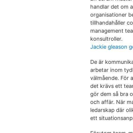
handlar det om at
organisationer be
tillhandahåller c
management team n
konsultroller.
Jackie gleason g
De är kommunikat
arbetar inom tydl
välmående. För a
det krävs ett tea
gör dem så bra o
och affär. När ma
ledarskap där oli
ett situationsan