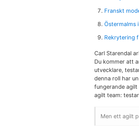
Franskt mod
Östermalms i
Rekrytering f
Carl Starendal a
Du kommer att arb
utvecklare, test
denna roll har und
fungerande agilt 
agilt team: test
Men ett agilt p