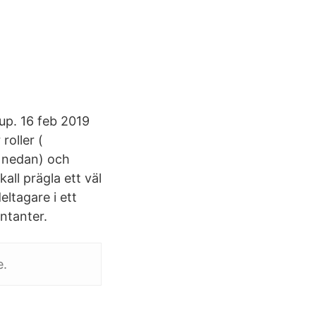
up. 16 feb 2019
roller (
s nedan) och
all prägla ett väl
eltagare i ett
ntanter.
e.