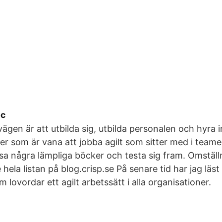
ec
ägen är att utbilda sig, utbilda personalen och hyra
ter som är vana att jobba agilt som sitter med i team
sa några lämpliga böcker och testa sig fram. Omställni
e hela listan på blog.crisp.se På senare tid har jag lä
m lovordar ett agilt arbetssätt i alla organisationer.