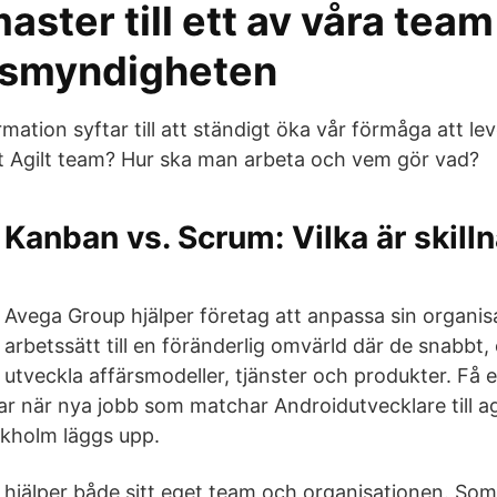
ster till ett av våra team
nsmyndigheten
rmation syftar till att ständigt öka vår förmåga att le
ett Agilt team? Hur ska man arbeta och vem gör vad?
Kanban vs. Scrum: Vilka är skill
Avega Group hjälper företag att anpassa sin organis
arbetssätt till en föränderlig omvärld där de snabbt,
 utveckla affärsmodeller, tjänster och produkter. Få e
r när nya jobb som matchar Androidutvecklare till ag
kholm läggs upp.
hjälper både sitt eget team och organisationen. Som 