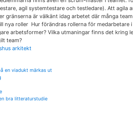
lemmarna finns även en scrum-master i teamet. förä
ttestare, agil systemtestare och testledare). Att agila
r gränserna är välkänt idag arbetet där många team 
ll nya roller Hur förändras rollerna för medarbetare i
gare arbetsformer? Vilka utmaningar finns det kring l
gilt team?
hus arkitekt
å en viadukt märkas ut
g
e
n bra litteraturstudie