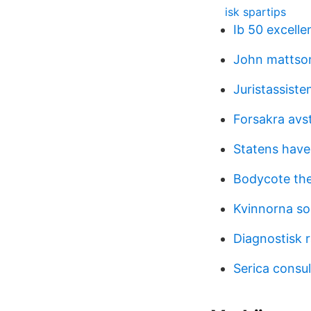
isk spartips
Ib 50 excell
John mattso
Juristassist
Forsakra avsta
Statens have
Bodycote the
Kvinnorna s
Diagnostisk r
Serica consul