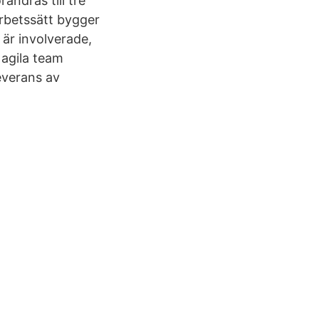
ndras till tre
 arbetssätt bygger
är involverade,
 agila team
everans av