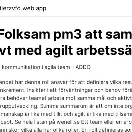
ktierzvfd.web.app
 Folksam pm3 att sa
ivt med agilt arbetssä
er kommunikation i agila team - ADDQ
et har denna roll ansvar för att definiera vilka resu
 inkrement. Insikter i att förväntningar och behov fö
gera behöver teamet arbeta mot samma mål och aktiv
 grupputveckling. Summa summarum är att om inte or
ammanskap är lika med tillit och agilt är lika med tills
ncept. Se hela listan på wenell.se Ett team eller en a
iskor vilka alla har olika roller. En roll definieras so