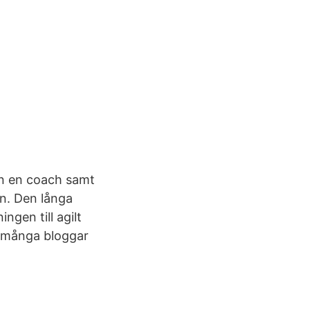
 in en coach samt
en. Den långa
ngen till agilt
st många bloggar