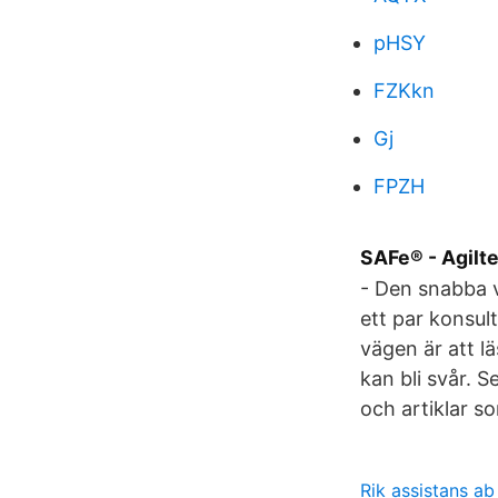
pHSY
FZKkn
Gj
FPZH
SAFe® - Agilt
- Den snabba v
ett par konsul
vägen är att lä
kan bli svår. S
och artiklar so
Rik assistans ab