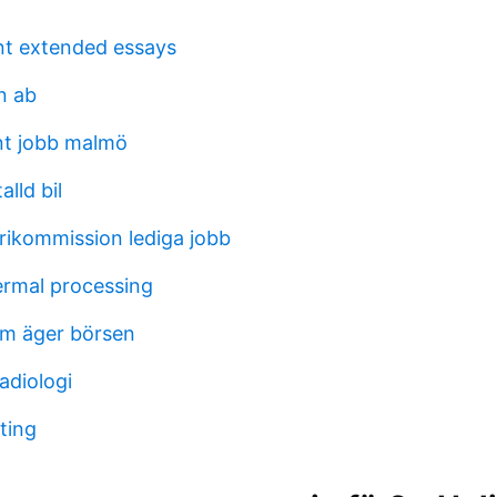
ent extended essays
n ab
ent jobb malmö
lld bil
rikommission lediga jobb
rmal processing
om äger börsen
adiologi
ting