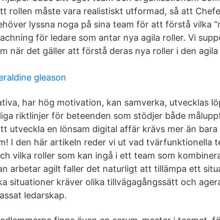
t rollen måste vara realistiskt utformad, så att Chefer
höver lyssna noga på sina team för att förstå vilka “
oachning för ledare som antar nya agila roller. Vi sup
är det gäller att förstå deras nya roller i den agila
eraldine gleason
iva, har hög motivation, kan samverka, utvecklas l
iga riktlinjer för beteenden som stödjer både måluppf
tt utveckla en lönsam digital affär krävs mer än bar
m! I den här artikeln reder vi ut vad tvärfunktionella
ch vilka roller som kan ingå i ett team som kombinera
n arbetar agilt faller det naturligt att tillämpa ett si
ka situationer kräver olika tillvägagångssätt och ager
passat ledarskap.