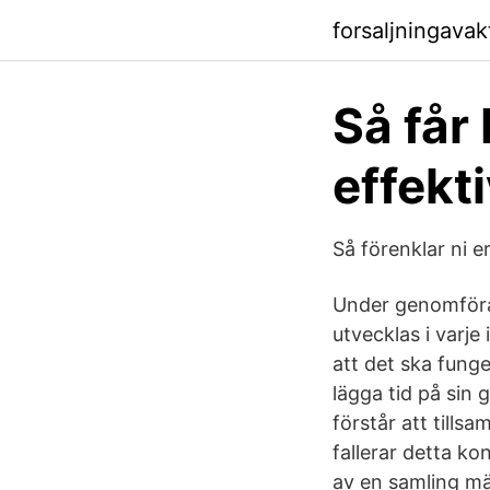
forsaljningava
Så får
effekt
Så förenklar ni 
Under genomförand
utvecklas i varje
att det ska fun
lägga tid på sin
förstår att tills
fallerar detta ko
av en samling männ