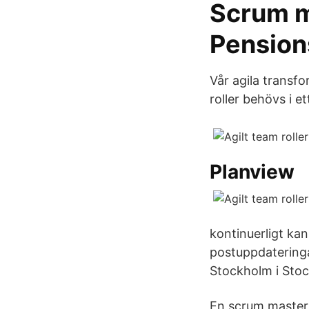
Scrum ma
Pensio
Vår agila transfo
roller behövs i 
Planview
kontinuerligt kan
postuppdateringa
Stockholm i Stoc
En scrum master 