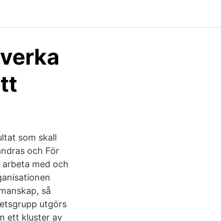
mverka
tt
ltat som skall
rändras och För
t arbeta med och
ganisationen
ammanskap, så
rbetsgrupp utgörs
m ett kluster av