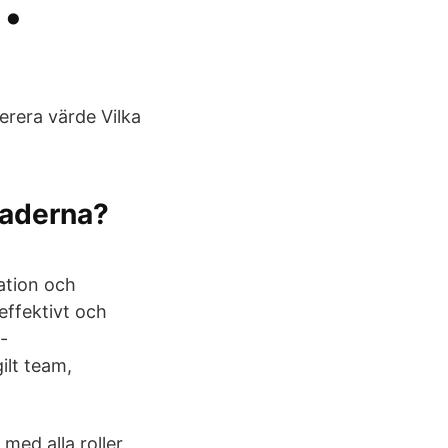
 •
verera värde Vilka
naderna?
ation och
 effektivt och
-
ilt team,
med alla roller