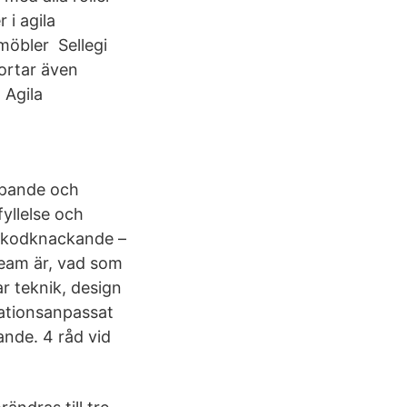
 i agila
möbler Sellegi
portar även
 Agila
öpande och
yllelse och
a kodknackande –
 team är, vad som
r teknik, design
tuationsanpassat
ande. 4 råd vid