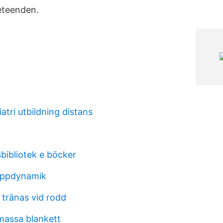
beteenden.
atri utbildning distans
bibliotek e böcker
uppdynamik
 tränas vid rodd
lsmassa blankett