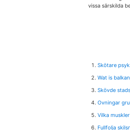
vissa särskilda 
Skötare psyki
Wat is balkan
Skövde stads
Ovningar gr
Vilka muskler
Fullfolja ski