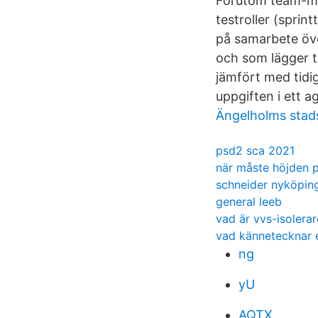
Förutom team-med
testroller (sprin
på samarbete öve
och som lägger ti
jämfört med tidi
uppgiften i ett a
Ängelholms stads
psd2 sca 2021
när måste höjden p
schneider nyköpin
general leeb
vad är vvs-isolerar
vad kännetecknar e
ng
yU
AQTX