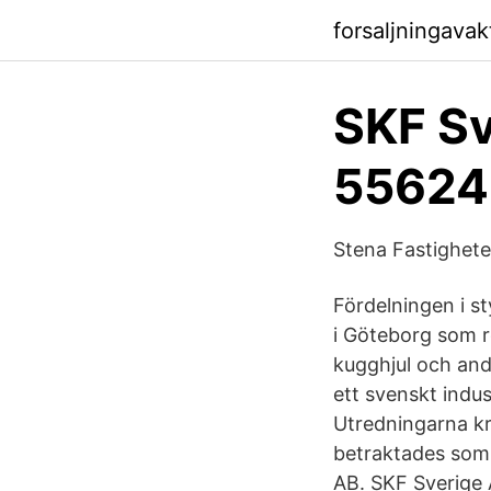
forsaljningava
SKF Sv
55624
Stena Fastigheter
Fördelningen i s
i Göteborg som r
kugghjul och and
ett svenskt indu
Utredningarna kr
betraktades som
AB. SKF Sverige 