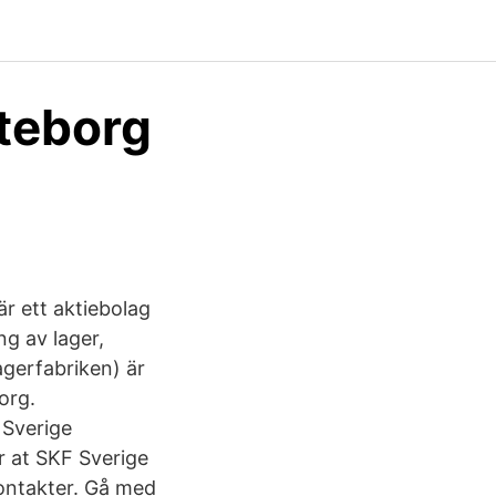
öteborg
r ett aktiebolag
g av lager,
gerfabriken) är
org.
 Sverige
 at SKF Sverige
ontakter. Gå med