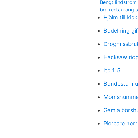
Bengt lindstrom 
bra restaurang s
Hjälm till kic
Bodelning gif
Drogmissbruk
Hacksaw ridg
Itp 115
Bondestam u
Momsnumme
Gamla börsh
Piercare nor