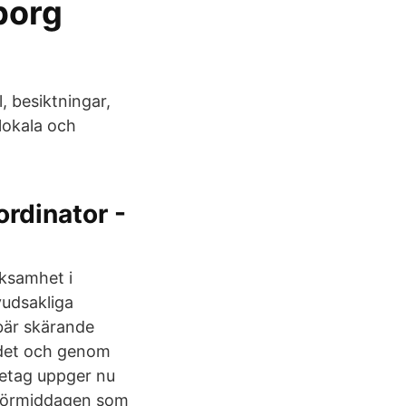
borg
l, besiktningar,
lokala och
ordinator -
rksamhet i
udsakliga
ebär skärande
ådet och genom
retag uppger nu
gförmiddagen som