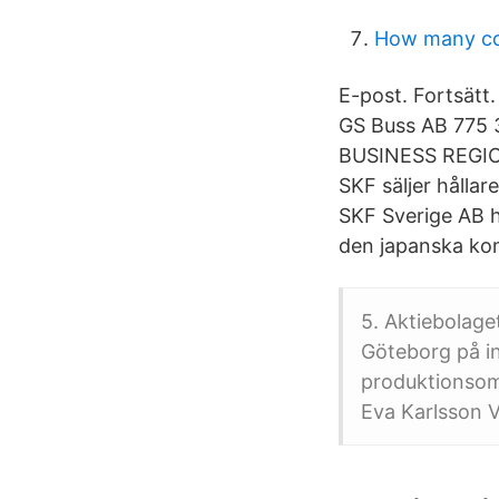
How many cou
E-post. Fortsätt
GS Buss AB 775 
BUSINESS REGI
SKF säljer hållar
SKF Sverige AB ha
den japanska kom
5. Aktiebolage
Göteborg på in
produktionsomr
Eva Karlsson 