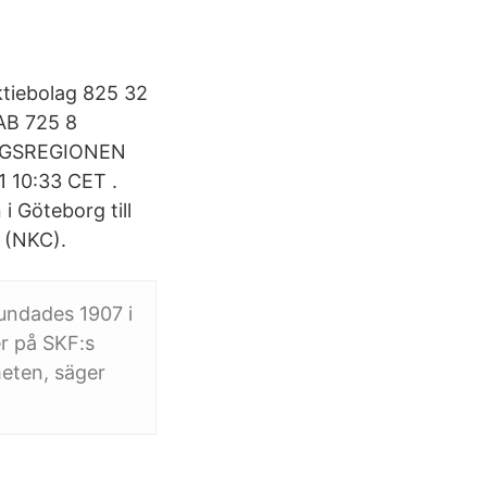
ktiebolag 825 32
AB 725 8
RGSREGIONEN
11 10:33 CET .
i Göteborg till
 (NKC).
rundades 1907 i
er på SKF:s
heten, säger