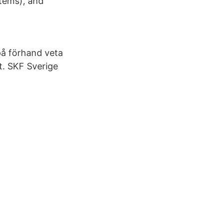
stems), and
 på förhand veta
t. SKF Sverige