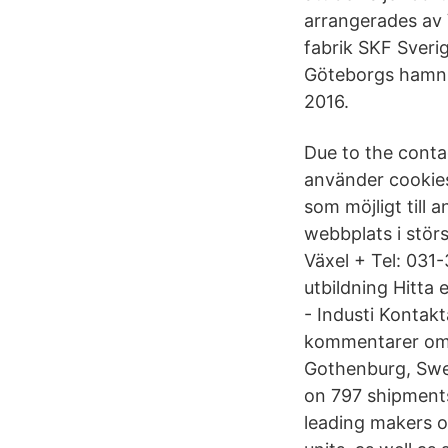
arrangerades av
fabrik SKF Sverig
Göteborgs hamn p
2016.
Due to the conta
använder cookies
som möjligt till
webbplats i stör
Växel + Tel: 031-
utbildning Hitta
- Industi Kontak
kommentarer om 
Gothenburg, Swed
on 797 shipments.
leading makers of