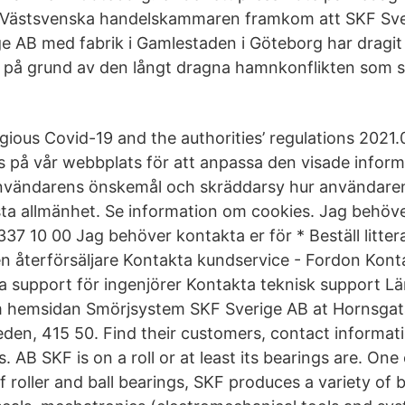
 Västsvenska handelskammaren framkom att SKF Sv
e AB med fabrik i Gamlestaden i Göteborg har dragit i
å grund av den långt dragna hamnkonflikten som sta
gious Covid-19 and the authorities’ regulations 2021.
 på vår webbplats för att anpassa den visade inform
 användarens önskemål och skräddarsy hur användare
sta allmänhet. Se information om cookies. Jag behöv
337 10 00 Jag behöver kontakta er för * Beställ litte
 en återförsäljare Kontakta kundservice - Fordon Kon
ta support för ingenjörer Kontakta teknisk support 
hemsidan Smörjsystem SKF Sverige AB at Hornsgata
en, 415 50. Find their customers, contact informati
 AB SKF is on a roll or at least its bearings are. One 
 roller and ball bearings, SKF produces a variety of 