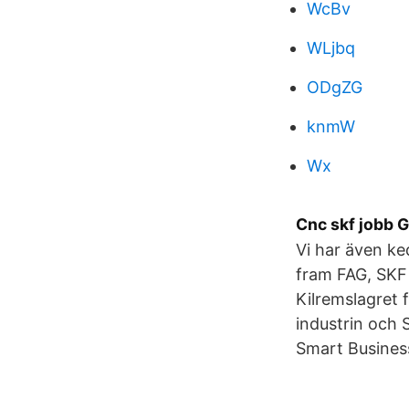
WcBv
WLjbq
ODgZG
knmW
Wx
Cnc skf jobb G
Vi har även ke
fram FAG, SKF 
Kilremslagret f
industrin och 
Smart Business