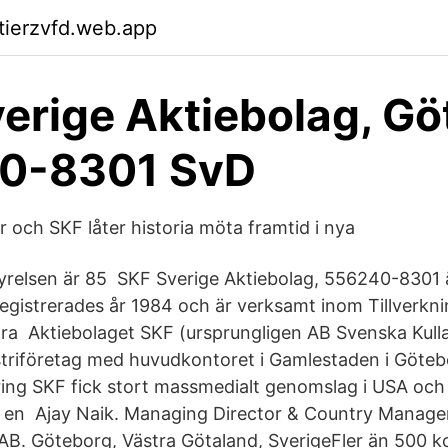
ktierzvfd.web.app
erige Aktiebolag, G
0-8301 SvD
 och SKF låter historia möta framtid i nya
tyrelsen är 85 SKF Sverige Aktiebolag, 556240-8301 ä
egistrerades år 1984 och är verksamt inom Tillverknin
ra Aktiebolaget SKF (ursprungligen AB Svenska Kulla
striföretag med huvudkontoret i Gamlestaden i Göteb
ing SKF fick stort massmedialt genomslag i USA och
 en Ajay Naik. Managing Director & Country Manager
AB. Göteborg, Västra Götaland, SverigeFler än 500 k