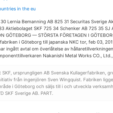
ntries in the eu
. 30 Lernia Bemanning AB 825 31 Securitas Sverige A
33 Aktiebolaget SKF 725 34 Schenker AB 725 35 SJ 
ON GÖTEBORG — STÖRSTA FÖRETAGEN I GÖTEBO
efabriken i Göteborg till japanska NKC tor, feb 03, 20
r ingått avtal om överlåtelse av hållaretillverkningen 
ponenttillverkaren Nakanishi Metal Works CO., Ltd.,
t SKF, ursprungligen AB Svenska Kullagerfabriken, g
itiativ från ingenjören Sven Wingquist. Fabriken ligg
åde i Göteborg och säljs till i och utveckla verksam
VD SKF Sverige AB. PART.