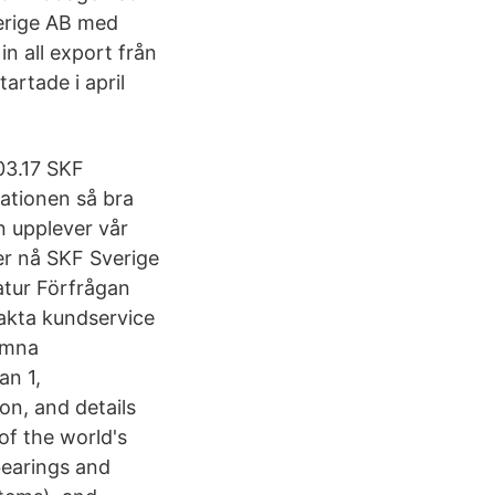
erige AB med
n all export från
rtade i april
03.17 SKF
ationen så bra
n upplever vår
er nå SKF Sverige
ratur Förfrågan
takta kundservice
Lämna
n 1,
on, and details
of the world's
bearings and