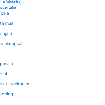
forfalskningar
ödertälje
k bike
ta mall
 hjälp
e filmtipset
ppsala
r ab
uset stockholm
rkoping