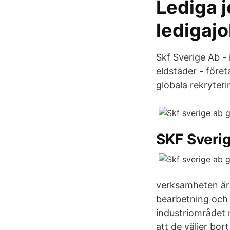
Lediga 
ledigaj
Skf Sverige Ab - 
eldstäder - före
globala rekryteri
SKF Sveri
verksamheten är 
bearbetning och
industriområdet 
att de väljer bo