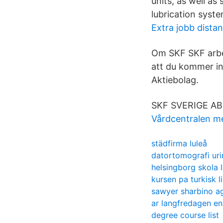
units, as well a
lubrication syst
Extra jobb dista
Om SKF SKF arbeta
att du kommer in
Aktiebolag.
SKF SVERIGE AB i
Vårdcentralen m
städfirma luleå
datortomografi ur
helsingborg skola 
kursen pa turkisk li
sawyer sharbino a
ar langfredagen en
degree course list