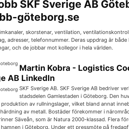
jobb SKF Sverige AB Göte
obb-göteborg.se
imkanaler, skorstenar, ventilation, ventilationskontrol
tag, adresser, telefonnummer. Deras uppdrag är både 
ngar, och de jobbar mot kollegor i hela världen.
Martin Kobra - Logistics Co
ge AB LinkedIn
SKF Sverige AB. SKF Sverige AB bedriver ve
stadsdelen Gamlestaden i Göteborg. Den huv
produktion av rullningslager, vilket bland annat inn
 härdning av metall. Bostäder förekommer i näromr
rinner Säveån, som är Natura 2000-klassad. Flera fö
rt hamnen i Göteborg. Under ett pressmöte på freda