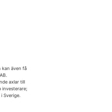
n kan även få
 AB.
de axlar till
b investerare;
i Sverige.