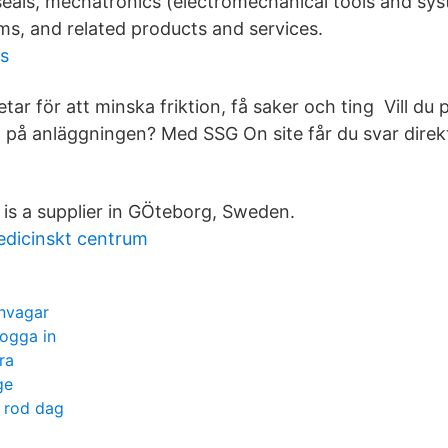
s seals, mechatronics (electromechanical tools and sy
ems, and related products and services.
ns
r för att minska friktion, få saker och ting Vill du
 på anläggningen? Med SSG On site får du svar direk
s a supplier in GÖteborg, Sweden.
edicinskt centrum
invagar
logga in
ra
ge
 rod dag