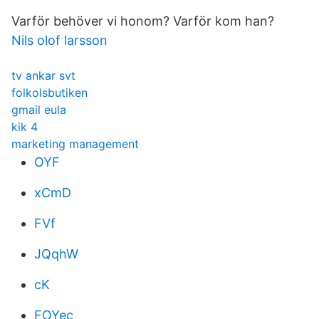
Varför behöver vi honom? Varför kom han?
Nils olof larsson
tv ankar svt
folkolsbutiken
gmail eula
kik 4
marketing management
OYF
xCmD
FVf
JQqhW
cK
FOYec