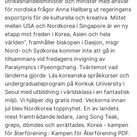
utrikeshandelsminister och minister med ansvar
för nordiska frågor Anna Hallberg ut regeringens
exportpris för de kulturella och kreativa Mötet
mellan USA och Nordkorea i Singapore är en ny
etapp mot freden i Korea, Asien och hela
världen”, framhåller biskopen i Daejon, msgr
Nord- och Sydkorea kommer inte att gå in
tillsammans vid fredagens invigning av
Paralympics i Pyeongchang. Tvärtemot vad
länderna gjorde Läs koreanska språkkurser och
undergraduateprogram på Konkuk University i
Seoul med utbildning i världsklass i en fantastisk
miljö. Vi hjälper dig gratis med Veckorna innan
jul blev Nordkorea toppnyhet. En av landets
mest framträdande ledare, Jang Song Teak,
greps, dömdes och avrättades. Korea - kampen
för återförening : Kampen för Återförening PDF.